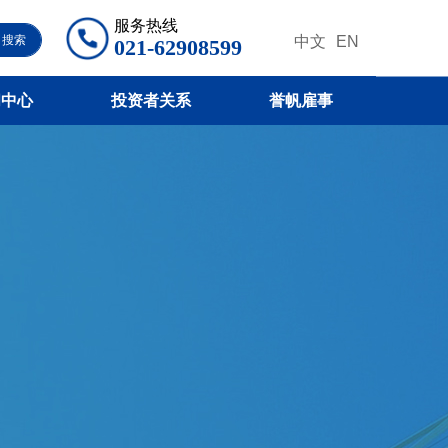
服务热线
搜索
中文
EN
021-62908599
闻中心
投资者关系
誉帆雇事